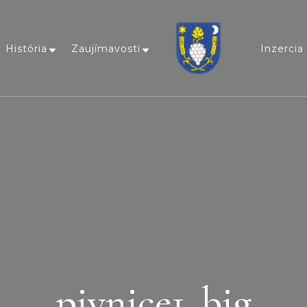
História
Zaujímavosti
Inzercia
Obec Lišov
Paríž Hontu!
pivnice1_big