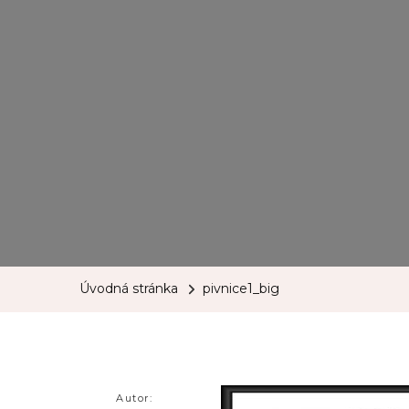
Úvodná stránka
pivnice1_big
Autor: